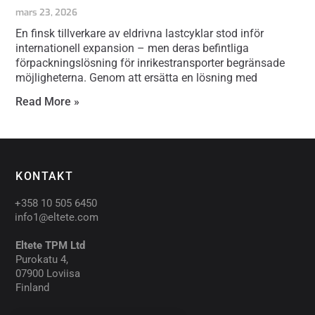
mars 23, 2026
En finsk tillverkare av eldrivna lastcyklar stod inför
internationell expansion – men deras befintliga
förpackningslösning för inrikestransporter begränsade
möjligheterna. Genom att ersätta en lösning med
Read More »
KONTAKT
+358 10 505 6450
info1@eltete.com
Eltete TPM Ltd
Purokatu 4,
07900 Loviisa
Finland