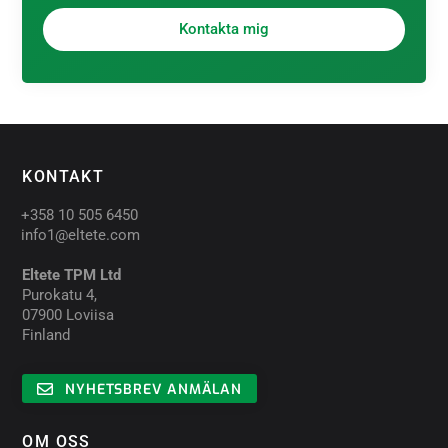
Kontakta mig
KONTAKT
+358 10 505 6450
info1@eltete.com
Eltete TPM Ltd
Purokatu 4,
07900 Loviisa
Finland
NYHETSBREV ANMÄLAN
OM OSS