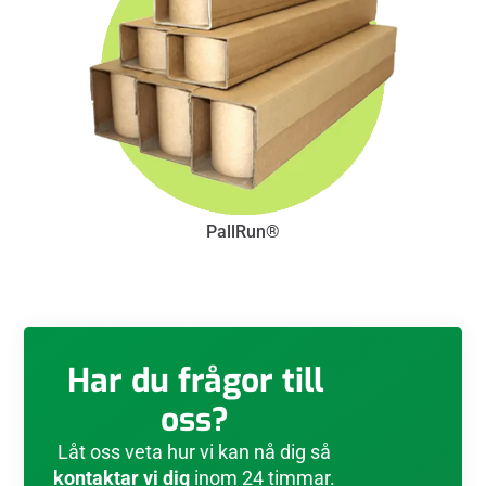
PallRun®
Har du frågor till
oss?
Låt oss veta hur vi kan nå dig så
kontaktar vi dig
inom 24 timmar.