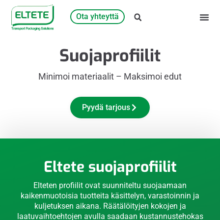
Ota yhteyttä
Suojaprofiilit
Minimoi materiaalit – Maksimoi edut
Pyydä tarjous
Eltete suojaprofiilit
Elteten profiilit ovat suunniteltu suojaamaan
kaikenmuotoisia tuotteita käsittelyn, varastoinnin ja
kuljetuksen aikana. Räätälöityjen kokojen ja
laatuvaihtoehtojen avulla saadaan kustannustehokas