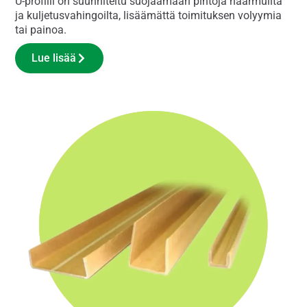
U-profiili on suunniteltu suojaamaan pintoja naarmuilta
ja kuljetusvahingoilta, lisäämättä toimituksen volyymia
tai painoa.
Lue lisää