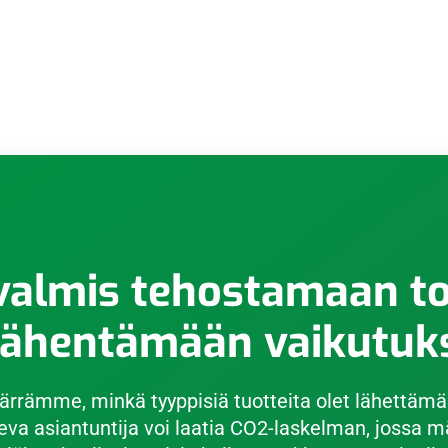
valmis tehostamaan t
vähentämään vaikutuk
rämme, minkä tyyppisiä tuotteita olet lähettämä
leva asiantuntija voi laatia CO2-laskelman, jossa m