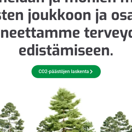
sten joukkoon ja osa
aneettamme tervey
edistämiseen.
CO2-päästöjen laskenta