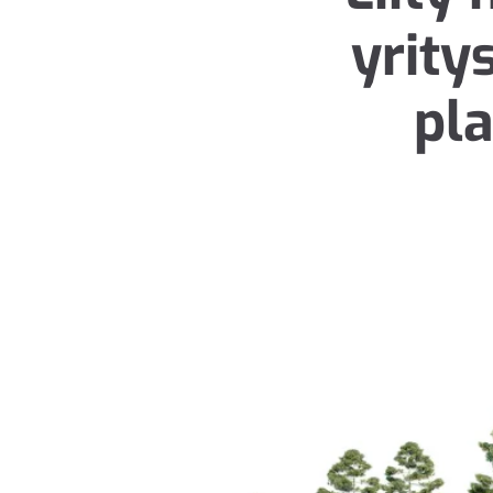
yrity
pl