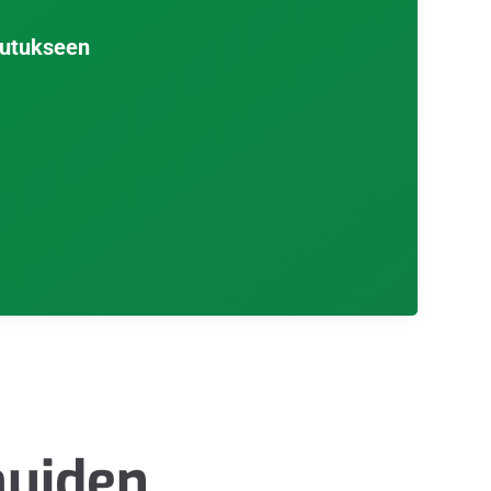
kutukseen
muiden