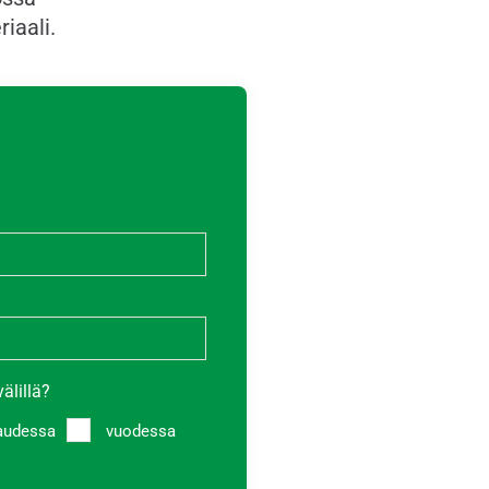
iaali.
älillä?
audessa
vuodessa