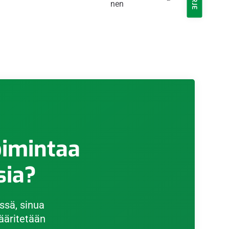
nen
oimintaa
sia?
ssä, sinua
ääritetään