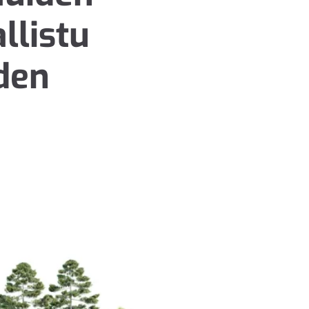
llistu
den