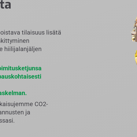
sta
stava tilaisuus lisätä
skittyminen
 hiilijalanjäljen
oimitusketjunsa
pauskohtaisesti
laskelman.
atkaisujemme CO2-
tannusten ja
ssasi.