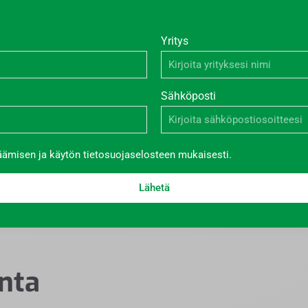
Yritys
Sähköposti
äämisen ja käytön tietosuojaselosteen mukaisesti.
Lähetä
nta