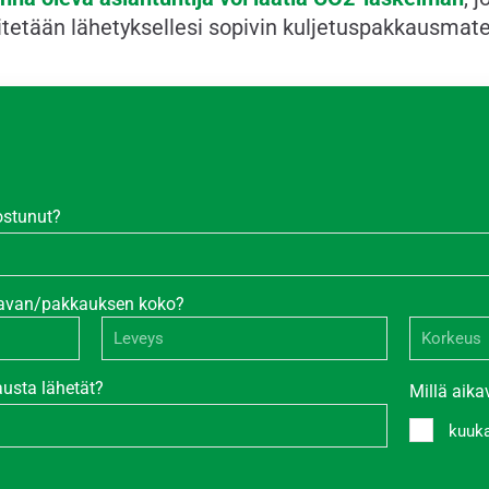
tetään lähetyksellesi sopivin kuljetuspakkausmater
ostunut?
lavan/pakkauksen koko?
usta lähetät?
Millä aikav
kuuk