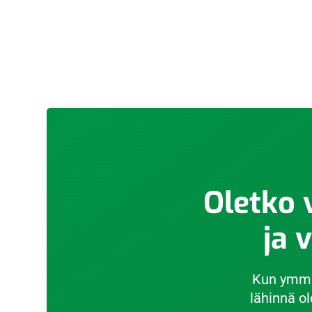
Oletko 
ja 
Kun ymmär
lähinnä o