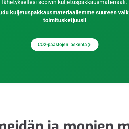
lähetyksellesi sopivin kuljetuspakkausmateriaali.
udu kuljetuspakkausmateriaaliemme suureen vai
toimitusketjuusi!
CO2-päästöjen laskenta
 meidän ja monien 