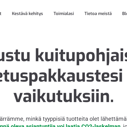
t
Kestävä kehitys
Toimialasi
Tietoa meistä
Bl
ustu kuitupohjai
etuspakkaustesi
vaikutuksiin.
rämme, minkä tyyppisiä tuotteita olet lähettäm
innä oleva asiantuntija voi laatia CO2-laskelman
, 