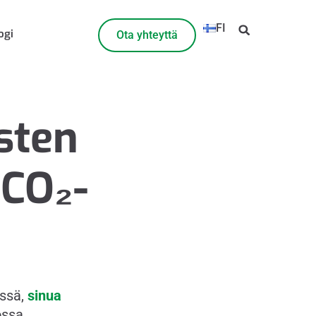
FI
ogi
Ota yhteyttä
sten
 CO₂-
ässä,
sinua
jossa