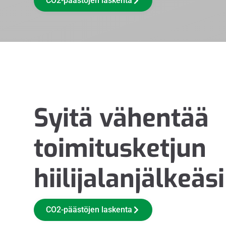
CO2-päästöjen laskenta
Syitä vähentää
toimitusketjun
hiilijalanjälkeäsi
CO2-päästöjen laskenta