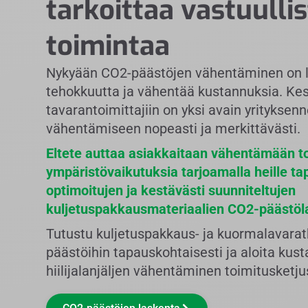
tarkoittaa vastuulli
toimintaa
Nykyään CO2-päästöjen vähentäminen on loi
tehokkuutta ja vähentää kustannuksia. Ke
tavarantoimittajiin on yksi avain yrityksenne
vähentämiseen nopeasti ja merkittävästi.
Eltete auttaa asiakkaitaan vähentämään t
ympäristövaikutuksia tarjoamalla heille ta
optimoitujen ja kestävästi suunniteltujen
kuljetuspakkausmateriaalien CO2-päästö
Tutustu kuljetuspakkaus- ja kuormalavar
päästöihin tapauskohtaisesti ja aloita kus
hiilijalanjäljen vähentäminen toimitusketju