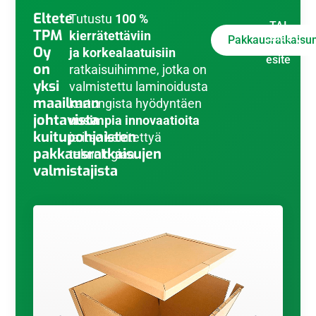
Eltete
Tutustu
100 %
TAI
TPM
kierrätettäviin
Lataa
Pakkausratkais
e-
Oy
ja
korkealaatuisiin
esite
on
ratkaisuihimme, jotka on
yksi
valmistettu laminoidusta
maailman
kartongista hyödyntäen
johtavista
uusimpia innovaatioita
kuitupohjaisten
ja itse kehitettyä
pakkausratkaisujen
teknologiaa.
valmistajista