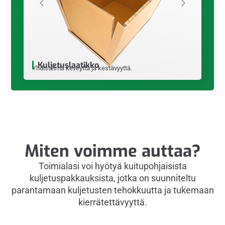
Hunaja
Tarjoaa er
luotettavan
Kuljetuslaatikko
Yhdistelmä keveyttä ja kestävyyttä.
Miten voimme auttaa?
Toimialasi voi hyötyä kuitupohjaisista
kuljetuspakkauksista, jotka on suunniteltu
parantamaan kuljetusten tehokkuutta ja tukemaan
kierrätettävyyttä.