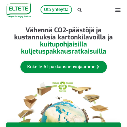
Ota yhteyttä
Vähennä CO2-päästöjä ja
kustannuksia kartonkilavoilla ja
kuitupohjaisilla
kuljetuspakkausratkaisuilla
Kokeile AI-pakkausneuvojaamme