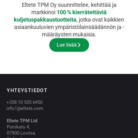
Eltete TPM Oy suunnittelee, kehittää ja
markkinoi
100 % kierrätettäviä
kuljetuspakkaustuotteita
, jotka ovat kaikkien
asiaankuuluvien ympäristölainsäädännön ja -
määräysten mukaisia.
Lue lisää
YHTEYSTIEDOT​
+358 10 505 6450
info1@eltete.com
Eltete TPM Ltd
Purokatu 4,
07900 Loviisa