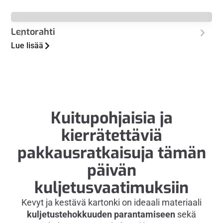
Lentorahti
Au
Lue lisää
Lue
Kuitupohjaisia ja
kierrätettäviä
pakkausratkaisuja tämän
päivän
kuljetusvaatimuksiin
Kevyt ja kestävä kartonki on ideaali materiaali
kuljetustehokkuuden parantamiseen
sekä