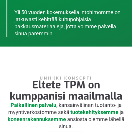
Yli 50 vuoden kokemuksella intohimomme on
jatkuvasti kehittää kuitupohjaisia
pakkausmateriaaleja, jotta voimme palvella
sinua paremmin.
UNIIKKI KONSEPTI
Eltete TPM on
kumppanisi maailmalla
Paikallinen palvelu,
kansainvälinen tuotanto- ja
myyntiverkostomme sekä
tuotekehityksemme
ja
koneenrakennuksemme
ansiosta olemme lähellä
sinua.