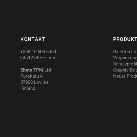
KONTAKT
PRODUK
+358 10 505 6450
Paletten L
info1@eltete.com
Verpackung
Schutzprofi
Eltete TPM Ltd
Graphic Bo
Purokatu 4,
Neuer Prod
07900 Loviisa
Finland