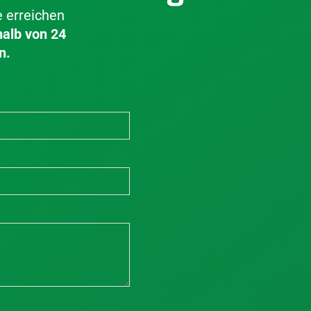
e erreichen
halb von 24
n.