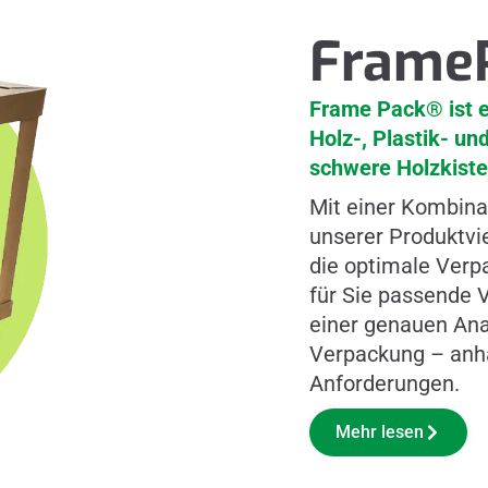
Frame
Frame Pack® ist e
Holz-, Plastik- un
schwere Holzkiste
Mit einer Kombin
unserer Produktvi
die optimale Verp
für Sie passende V
einer genauen Anal
Verpackung – anhä
Anforderungen.
Mehr lesen