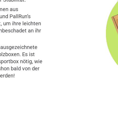
mmen aus
und PallRun’s
, um ihre leichten
nbeschadet an ihr
e ausgezeichnete
lzboxen. Es ist
portbox nötig, wie
chon bald von der
werden!