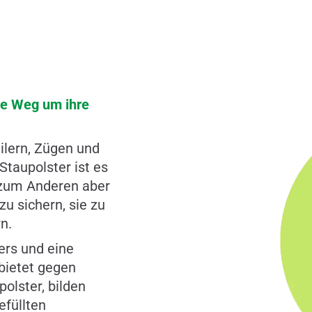
te Weg um ihre
ilern, Zügen und
Staupolster ist es
, zum Anderen aber
u sichern, sie zu
n.
ers und eine
 bietet gegen
olster, bilden
efüllten